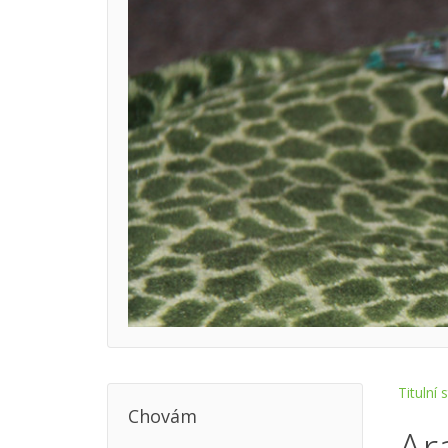
Titulní 
Chovám
Ar