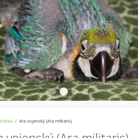
Slide 02
Slide 01
Slide 03
Slide 04
stránka
Ara vojenský (Ara militaris)
a vojenský (Ara militaris)