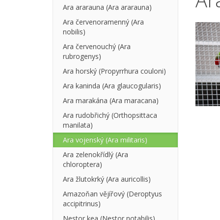
Ara ararauna (Ara ararauna)
Ara červenoramenný (Ara
nobilis)
Ara červenouchý (Ara
rubrogenys)
Ara horský (Propyrrhura couloni)
Ara kaninda (Ara glaucogularis)
Ara marakána (Ara maracana)
Ara rudobřichý (Orthopsittaca
manilata)
Ara vojenský (Ara militaris)
Ara zelenokřídlý (Ara
chloroptera)
Ara žlutokrký (Ara auricollis)
Amazoňan vějířový (Deroptyus
accipitrinus)
Nestor kea (Nestor notabilis)