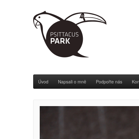
Úvod
Napsali o mně
Podpořte nás
Kon